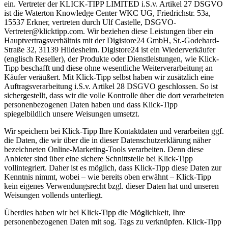
ein. Vertreter der KLICK-TIPP LIMITED i.S.v. Artikel 27 DSGVO
ist die Waterton Knowledge Center WKC UG, Friedrichstr. 53a,
15537 Erkner, vertreten durch Ulf Castelle, DSGVO-
Vertreter@klicktipp.com. Wir beziehen diese Leistungen über ein
Hauptvertragsverhältnis mit der Digistore24 GmbH, St.-Godehard-
Straße 32, 31139 Hildesheim. Digistore24 ist ein Wiederverkäufer
(englisch Reseller), der Produkte oder Dienstleistungen, wie Klick-
Tipp beschafft und diese ohne wesentliche Weiterverarbeitung an
Käufer veräußert. Mit Klick-Tipp selbst haben wir zusätzlich eine
Auftragsverarbeitung i.S.v. Artikel 28 DSGVO geschlossen. So ist
sichergestellt, dass wir die volle Kontrolle über die dort verarbeiteten
personenbezogenen Daten haben und dass Klick-Tipp
spiegelbildlich unsere Weisungen umsetzt.
Wir speichern bei Klick-Tipp Ihre Kontaktdaten und verarbeiten ggf.
die Daten, die wir über die in dieser Datenschutzerklärung näher
bezeichneten Online-Marketing-Tools verarbeiten. Denn diese
Anbieter sind über eine sichere Schnittstelle bei Klick-Tipp
vollintegriert. Daher ist es möglich, dass Klick-Tipp diese Daten zur
Kenntnis nimmt, wobei – wie bereits oben erwähnt – Klick-Tipp
kein eigenes Verwendungsrecht bzgl. dieser Daten hat und unseren
Weisungen vollends unterliegt.
Überdies haben wir bei Klick-Tipp die Möglichkeit, Ihre
personenbezogenen Daten mit sog. Tags zu verknüpfen. Klick-Tipp